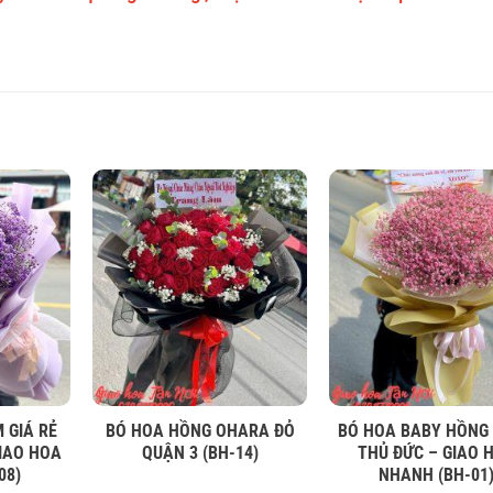
 GIÁ RẺ
BÓ HOA HỒNG OHARA ĐỎ
BÓ HOA BABY HỒNG
IAO HOA
QUẬN 3 (BH-14)
THỦ ĐỨC – GIAO 
08)
NHANH (BH-01