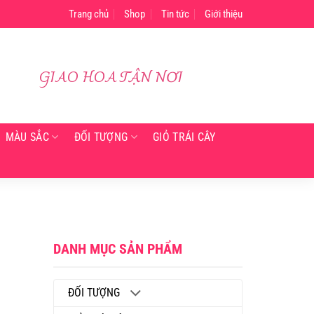
Trang chủ
Shop
Tin tức
Giới thiệu
GIAO HOA TẬN NƠI
Lê Minh đã mua
Hoa tươi phường Thủ Dầu Một Bình Dương
Về 6 giờ trước đó
MÀU SẮC
ĐỐI TƯỢNG
GIỎ TRÁI CÂY
DANH MỤC SẢN PHẨM
ĐỐI TƯỢNG