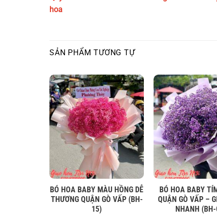
hoa
SẢN PHẨM TƯƠNG TỰ
U ĐƠN XANH
BÓ HOA BABY MÀU HỒNG DỄ
BÓ HOA BABY TÍM
 GIAO HOA
THƯƠNG QUẬN GÒ VẤP (BH-
QUẬN GÒ VẤP – G
H-20)
15)
NHANH (BH-