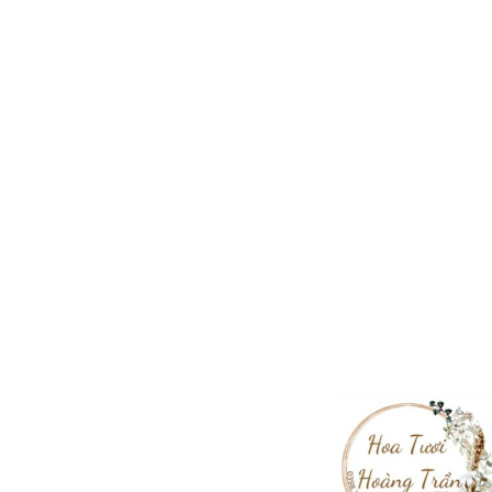
BÓ HOA HỒNG PASTEL SANG TRỌNG TẶNG BẠN GÁI (BH-57)