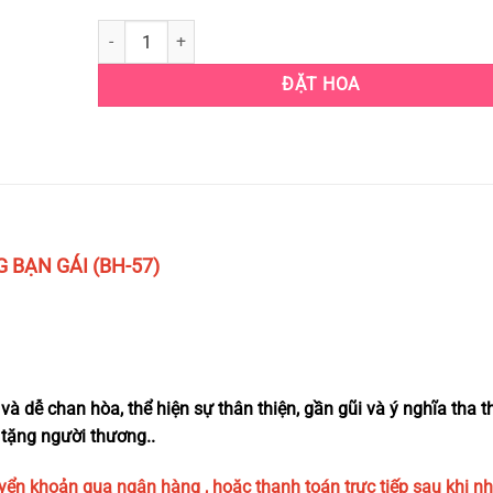
BÓ HOA HỒNG PASTEL SANG TRỌNG TẶNG BẠN GÁI (BH-5
ĐẶT HOA
BẠN GÁI (BH-57)
 dễ chan hòa, thể hiện sự thân thiện, gần gũi và ý nghĩa tha th
 tặng người thương..
yển khoản qua ngân hàng , hoặc thanh toán trực tiếp sau khi n