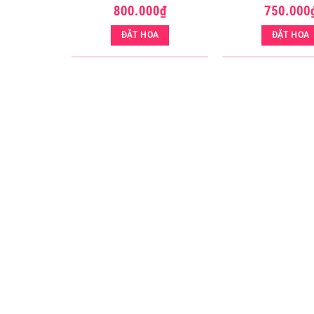
000
₫
800.000
₫
750.000
OA
ĐẶT HOA
ĐẶT HOA