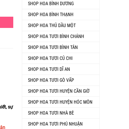
SHOP HOA BÌNH DƯƠNG
7) số lượng
SHOP HOA BÌNH THẠNH
SHOP HOA THỦ DẦU MỘT
SHOP HOA TƯƠI BÌNH CHÁNH
SHOP HOA TƯƠI BÌNH TÂN
SHOP HOA TƯƠI CỦ CHI
SHOP HOA TƯƠI DĨ AN
SHOP HOA TƯƠI GÒ VẤP
SHOP HOA TƯƠI HUYỆN CẦN GIỜ
SHOP HOA TƯƠI HUYỆN HÓC MÔN
iết, sự
SHOP HOA TƯƠI NHÀ BÈ
SHOP HOA TƯƠI PHÚ NHUẬN
hận