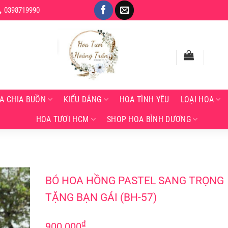
0398719990
A CHIA BUỒN
KIỂU DÁNG
HOA TÌNH YÊU
LOẠI HOA
HOA TƯƠI HCM
SHOP HOA BÌNH DƯƠNG
BÓ HOA HỒNG PASTEL SANG TRỌNG TẶNG BẠN GÁI (BH-57)
BÓ HOA HỒNG PASTEL SANG TRỌNG
TẶNG BẠN GÁI (BH-57)
₫
900.000