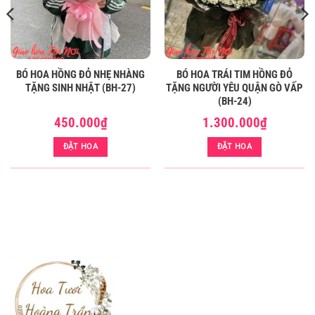
BÓ HOA HỒNG ĐỎ NHẸ NHÀNG
BÓ HOA TRÁI TIM HỒNG ĐỎ
TẶNG SINH NHẬT (BH-27)
TẶNG NGƯỜI YÊU QUẬN GÒ VẤP
(BH-24)
450.000
₫
1.300.000
₫
ĐẶT HOA
ĐẶT HOA
BÓ HOA HỒNG ĐỎ ĐẸP QUẬN BÌNH THẠNH - GIAO HOA NHANH (BH-23)