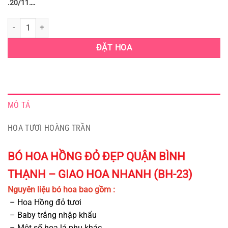
.20/11….
BÓ HOA HỒNG ĐỎ ĐẸP QUẬN BÌNH THẠNH - GIAO HOA NHANH (BH-23
ĐẶT HOA
MÔ TẢ
HOA TƯƠI HOÀNG TRẦN
BÓ HOA HỒNG ĐỎ ĐẸP QUẬN BÌNH
THẠNH – GIAO HOA NHANH (BH-23)
Nguyên liệu bó hoa bao gồm :
– Hoa Hồng đỏ tươi
– Baby trắng nhập khẩu
– Một số hoa lá phụ khác