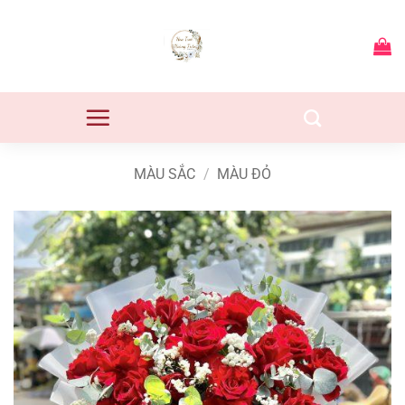
Bỏ
qua
nội
dung
MÀU SẮC
/
MÀU ĐỎ