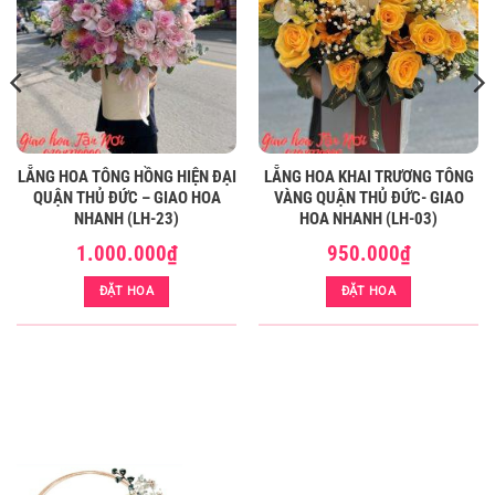
LẴNG HOA TÔNG HỒNG HIỆN ĐẠI
LẴNG HOA KHAI TRƯƠNG TÔNG
QUẬN THỦ ĐỨC – GIAO HOA
VÀNG QUẬN THỦ ĐỨC- GIAO
NHANH (LH-23)
HOA NHANH (LH-03)
1.000.000
₫
950.000
₫
ĐẶT HOA
ĐẶT HOA
BÓ HOA CÚC MẪU ĐƠN MÀU HỒNG GIÁ RẺ QUẬN 3 (BH-17)