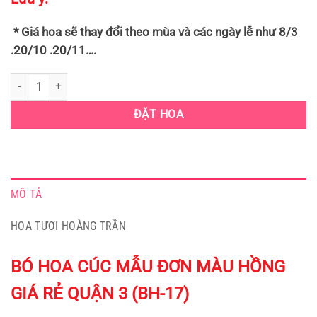
* Giá hoa sẽ thay đổi theo mùa và các ngày lễ như 8/3
.20/10 .20/11….
BÓ HOA CÚC MẪU ĐƠN MÀU HỒNG GIÁ RẺ QUẬN 3 (BH-17) số lượng
ĐẶT HOA
MÔ TẢ
HOA TƯƠI HOÀNG TRẦN
BÓ HOA CÚC MẪU ĐƠN MÀU HỒNG
GIÁ RẺ QUẬN 3 (BH-17)