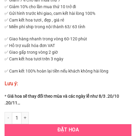
✅ Giảm 10% cho lần mua thứ 10 trở đi
✅ Gửi hình trước khi giao, cam kết hài lòng 100%
✅ Cam kết hoa tươi , đẹp , giá rẻ
✅ Miễn phí ship trong nội thành 63/ 63 tỉnh
✅ Giao hàng nhanh trong vòng 60-120 phút
✅ Hỗ trợ xuất hóa đơn VAT
✅ Giao gấp trong vòng 2 giờ
✅ Cam kết hoa tươi trên 3 ngày
✅ Cam kết 100% hoàn lại tiền nếu khách không hài lòng
Lưu ý:
*
Giá hoa sẽ thay đổi theo mùa và các ngày lễ như 8/3 .20/10
.20/11…
LẴNG HOA SINH NHẬT TÔNG HỒNG- HOA KHAI TRƯƠNG ĐẸP DĨ AN (L
ĐẶT HOA