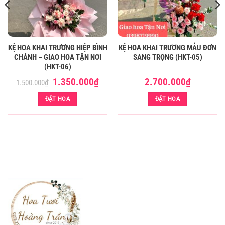
KỆ HOA KHAI TRƯƠNG HIỆP BÌNH
KỆ HOA KHAI TRƯƠNG MẪU ĐƠN
CHÁNH – GIAO HOA TẬN NƠI
SANG TRỌNG (HKT-05)
(HKT-06)
Giá
Giá
1.350.000
₫
2.700.000
₫
1.500.000
₫
gốc
hiện
là:
tại
ĐẶT HOA
ĐẶT HOA
1.500.000₫.
là:
1.350.000₫.
LẴNG HOA SINH NHẬT TÔNG HỒNG- HOA KHAI TRƯƠNG ĐẸP DĨ AN (LH-37)