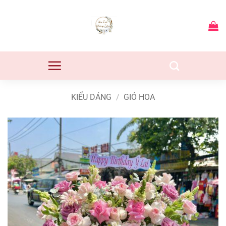
Bỏ
qua
nội
dung
KIỂU DÁNG
/
GIỎ HOA