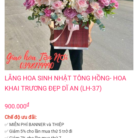
LẴNG HOA SINH NHẬT TÔNG HỒNG- HOA KHAI TRƯƠNG ĐẸP DĨ AN (LH-37)
LẴNG HOA SINH NHẬT TÔNG HỒNG- HOA
KHAI TRƯƠNG ĐẸP DĨ AN (LH-37)
₫
900.000
Chế độ ưu đãi:
✅ MIỄN PHÍ BANNER và THIỆP
✅ Giảm 5% cho lần mua thứ 5 trở đi
✅ Giảm 7% cho lần mua thứ 7