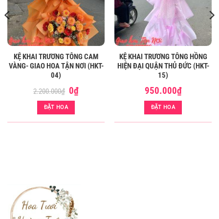
KỆ KHAI TRƯƠNG TÔNG CAM
KỆ KHAI TRƯƠNG TÔNG HỒNG
VÀNG- GIAO HOA TẬN NƠI (HKT-
HIỆN ĐẠI QUẬN THỦ ĐỨC (HKT-
04)
15)
Giá
Giá
0
₫
950.000
₫
2.200.000
₫
gốc
hiện
là:
tại
ĐẶT HOA
ĐẶT HOA
2.200.000₫.
là:
0₫.
KỆ HOA KHAI TRƯƠNG TÔNG ĐỎ QUẬN 3 (HKT-68)