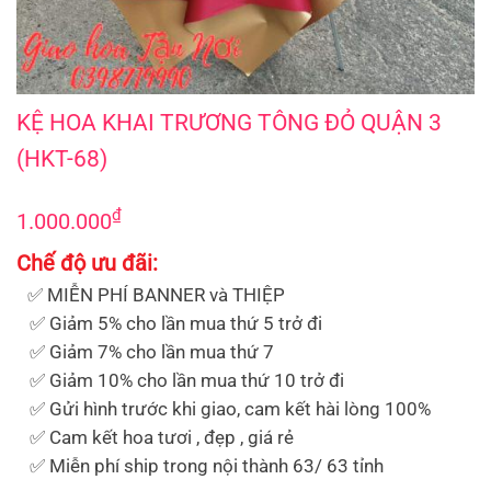
KỆ HOA KHAI TRƯƠNG TÔNG ĐỎ QUẬN 3 (HKT-68)
KỆ HOA KHAI TRƯƠNG TÔNG ĐỎ QUẬN 3
(HKT-68)
₫
1.000.000
Chế độ ưu đãi:
✅ MIỄN PHÍ BANNER và THIỆP
✅ Giảm 5% cho lần mua thứ 5 trở đi
✅ Giảm 7% cho lần mua thứ 7
✅ Giảm 10% cho lần mua thứ 10 trở đi
✅ Gửi hình trước khi giao, cam kết hài lòng 100%
✅ Cam kết hoa tươi , đẹp , giá rẻ
✅ Miễn phí ship trong nội thành 63/ 63 tỉnh