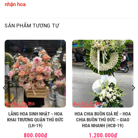
nhận hoa
SẢN PHẨM TƯƠNG TỰ
LẴNG HOA SINH NHẬT – HOA
HOA CHIA BUỒN GIÁ RẺ – HOA
KHAI TRƯƠNG QUẬN THỦ ĐỨC
CHIA BUỒN THỦ ĐỨC – GIAO
(LH-19)
HOA NHANH (HCB-19)
800.000
₫
1.200.000
₫