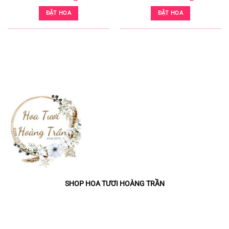
ĐẶT HOA
ĐẶT HOA
KỆ HOA CHIA BUỒN 3 TẦNG QUẬN 3 - GIAO HOA TẬN NƠI (HCB-36)
SHOP HOA TƯƠI HOÀNG TRẦN