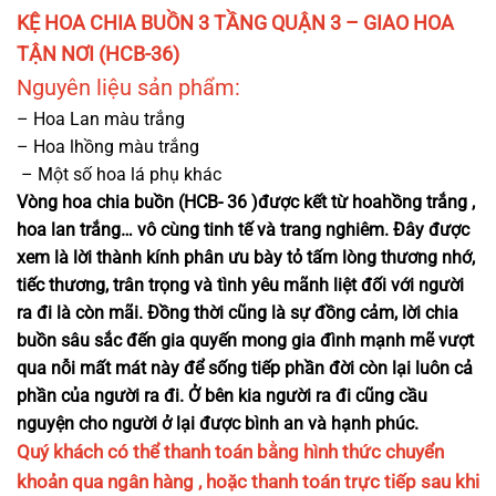
KỆ HOA CHIA BUỒN 3 TẦNG QUẬN 3 – GIAO HOA
TẬN NƠI (HCB-36)
Nguyên liệu sản phẩm
:
–
Hoa Lan màu trắng
– Hoa lhồng màu trắng
– Một số hoa lá phụ khác
Vòng hoa chia buồn (HCB- 36 )được kết từ hoahồng trắng ,
hoa lan trắng… vô cùng tinh tế và trang nghiêm. Đây được
xem là lời thành kính phân ưu bày tỏ tấm lòng thương nhớ,
tiếc thương, trân trọng và tình yêu mãnh liệt đối với người
ra đi là còn mãi. Đồng thời cũng là sự đồng cảm, lời chia
buồn sâu sắc đến gia quyến mong gia đình mạnh mẽ vượt
qua nỗi mất mát này để sống tiếp phần đời còn lại luôn cả
phần của người ra đi. Ở bên kia người ra đi cũng cầu
nguyện cho người ở lại được bình an và hạnh phúc.
Quý khách có thể thanh toán bằng hình thức chuyển
khoản qua ngân hàng , hoặc thanh toán trực tiếp sau khi