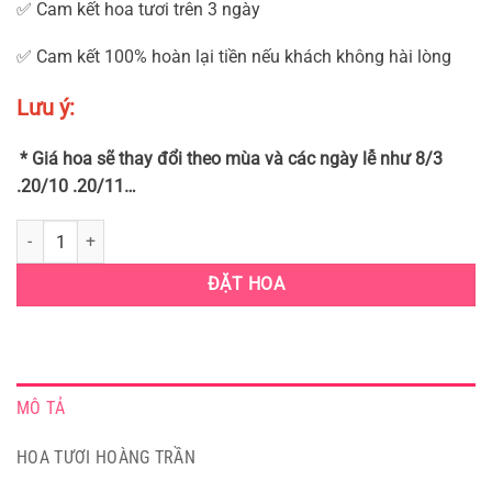
✅ Cam kết hoa tươi trên 3 ngày
✅ Cam kết 100% hoàn lại tiền nếu khách không hài lòng
Lưu ý:
* Giá hoa sẽ thay đổi theo mùa và các ngày lễ như 8/3
.20/10 .20/11…
KỆ HOA CHIA BUỒN 3 TẦNG QUẬN 3 - GIAO HOA TẬN NƠI (HCB-36) s
ĐẶT HOA
MÔ TẢ
HOA TƯƠI HOÀNG TRẦN