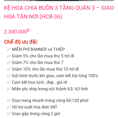
KỆ HOA CHIA BUỒN 3 TẦNG QUẬN 3 - GIAO HOA TẬN NƠI (HCB-36)
KỆ HOA CHIA BUỒN 3 TẦNG QUẬN 3 – GIAO
HOA TẬN NƠI (HCB-36)
₫
2.300.000
Chế độ ưu đãi:
✅ MIỄN PHÍ BANNER và THIỆP
✅ Giảm 5% cho lần mua thứ 5 trở đi
✅ Giảm 7% cho lần mua thứ 7
✅ Giảm 10% cho lần mua thứ 10 trở đi
✅ Gửi hình trước khi giao, cam kết hài lòng 100%
✅ Cam kết hoa tươi , đẹp , giá rẻ
✅ Miễn phí ship trong nội thành 63/ 63 tỉnh
✅ Giao hàng nhanh trong vòng 60-120 phút
✅ Hỗ trợ xuất hóa đơn VAT
✅ Giao gấp trong vòng 2 giờ