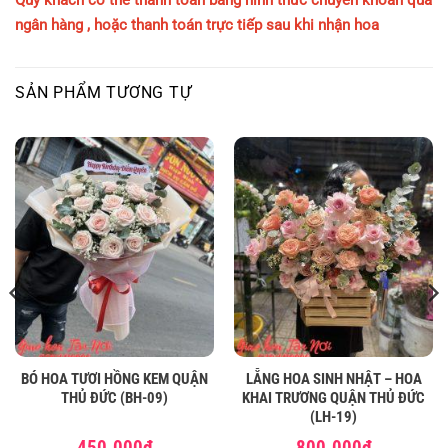
ngân hàng , hoặc thanh toán trực tiếp sau khi nhận hoa
SẢN PHẨM TƯƠNG TỰ
BÓ HOA TƯƠI HỒNG KEM QUẬN
LẴNG HOA SINH NHẬT – HOA
THỦ ĐỨC (BH-09)
KHAI TRƯƠNG QUẬN THỦ ĐỨC
(LH-19)
450.000
₫
800.000
₫