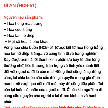
DĨ AN (HCB-51)
Nguyên liệu sản phẩm:
– Hoa hồng màu trắng
– Hoa cúc trắng
– Hoa lan hồ điệp
– Một số hoa lá phụ khác
Vòng hoa chia buồn (HCB- 51 )được kết từ hoa hồng trắng ,
hoa lanhồ điệp trắng… vô cùng tinh tế và trang nghiêm.
Đây được xem là lời thành kính phân ưu bày tỏ tấm lòng
thương nhớ, tiếc thương, trân trọng và tình yêu mãnh liệt
đối với người ra đi là còn mãi. Đồng thời cũng là sự đồng
cảm, lời chia buồn sâu sắc đến gia quyến mong gia đình
mạnh mẽ vượt qua nỗi mất mát này để sống tiếp phần đời
còn lại luôn cả phần của người ra đi. Ở bên kia người ra đi
cũng cầu nguyện cho người ở lại được bình an và hạnh
phúc.
Quý khách có thể thanh toán bằng hình thức chuyển khoản qua