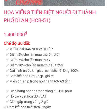
HOA VIẾNG TIỄN BIỆT NGƯỜI ĐI THÀNH PHỐ DĨ AN (HCB-51)
HOA VIẾNG TIỄN BIỆT NGƯỜI ĐI THÀNH
PHỐ DĨ AN (HCB-51)
₫
1.400.000
Chế độ ưu đãi:
✅ MIỄN PHÍ BANNER và THIỆP
✅ Giảm 5% cho lần mua thứ 5 trở đi
✅ Giảm 7% cho lần mua thứ 7
✅ Giảm 10% cho lần mua thứ 10 trở đi
✅ Gửi hình trước khi giao, cam kết hài lòng 100%
✅ Cam kết hoa tươi , đẹp , giá rẻ
✅ Miễn phí ship trong nội thành 63/ 63 tỉnh
✅ Giao hàng nhanh trong vòng 60-120 phút
✅ Hỗ trợ xuất hóa đơn VAT
✅ Giao gấp trong vòng 2 giờ
✅ Cam kết hoa tươi trên 3 ngày