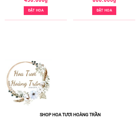
ĐẶT HOA
ĐẶT HOA
HOA VIẾNG TIỄN BIỆT NGƯỜI ĐI THÀNH PHỐ DĨ AN (HCB-51)
SHOP HOA TƯƠI HOÀNG TRẦN