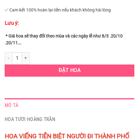
✅ Cam kết 100% hoàn lại tiền nếu khách không hài lòng
Lưu ý:
* Giá hoa sẽ thay đổi theo mùa và các ngày lễ như 8/3 .20/10
.20/11….
HOA VIẾNG TIỄN BIỆT NGƯỜI ĐI THÀNH PHỐ DĨ AN (HCB-51) số lượn
ĐẶT HOA
MÔ TẢ
HOA TƯƠI HOÀNG TRẦN
HOA VIẾNG TIỄN BIỆT NGƯỜI ĐI THÀNH PHỐ