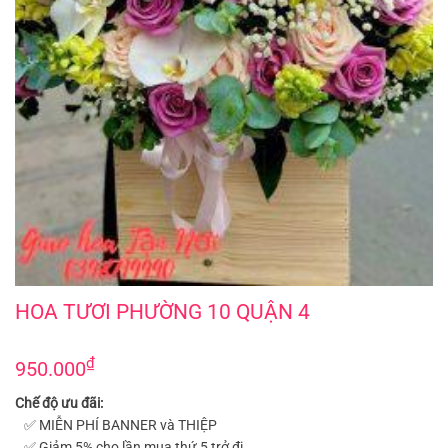
Hoa Tươi phường 10 quận 4
HOA TƯƠI PHƯỜNG 10 QUẬN 4
₫
950.000
Chế độ ưu đãi:
✅ MIỄN PHÍ BANNER và THIỆP
✅ Giảm 5% cho lần mua thứ 5 trở đi