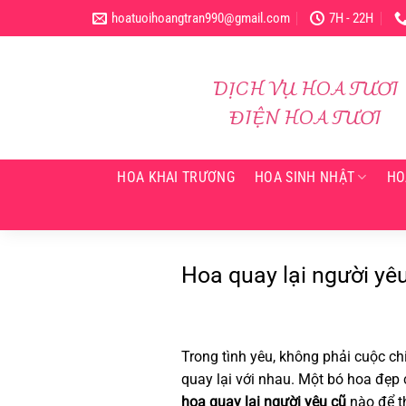
Bỏ
hoatuoihoangtran990@gmail.com
7H - 22H
qua
nội
dung
DỊCH VỤ HOA TƯƠI
ĐIỆN HOA TƯƠI
HOA KHAI TRƯƠNG
HOA SINH NHẬT
HO
Hoa quay lại người yê
Trong tình yêu, không phải cuộc ch
quay lại với nhau. Một bó hoa đẹp 
hoa quay lại người yêu cũ
nào để th