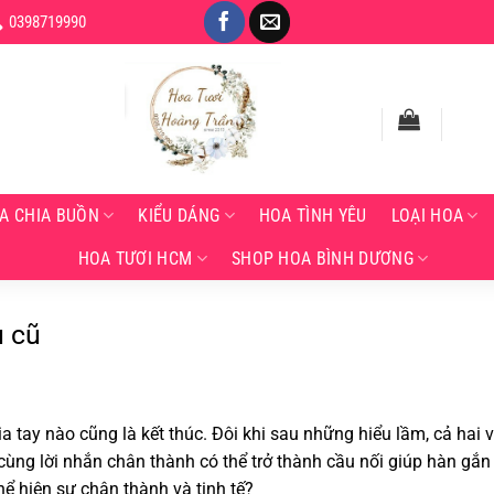
0398719990
A CHIA BUỒN
KIỂU DÁNG
HOA TÌNH YÊU
LOẠI HOA
HOA TƯƠI HCM
SHOP HOA BÌNH DƯƠNG
u cũ
ia tay nào cũng là kết thúc. Đôi khi sau những hiểu lầm, cả ha
cùng lời nhắn chân thành có thể trở thành cầu nối giúp hàn gắn
ể hiện sự chân thành và tinh tế?