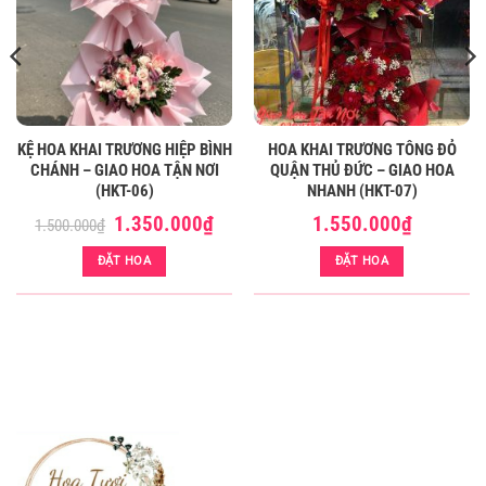
KỆ HOA KHAI TRƯƠNG HIỆP BÌNH
HOA KHAI TRƯƠNG TÔNG ĐỎ
CHÁNH – GIAO HOA TẬN NƠI
QUẬN THỦ ĐỨC – GIAO HOA
(HKT-06)
NHANH (HKT-07)
Giá
Giá
1.350.000
₫
1.550.000
₫
1.500.000
₫
gốc
hiện
là:
tại
ĐẶT HOA
ĐẶT HOA
1.500.000₫.
là:
1.350.000₫.
HOA KHAI TRƯƠNG TÔNG VÀNG - QUẬN THỦ ĐỨC (HKT-27)