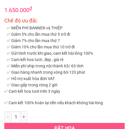
₫
1.650.000
Chế độ ưu đãi:
✅ MIỄN PHÍ BANNER và THIỆP
✅ Giảm 5% cho lần mua thứ 5 trở đi
✅ Giảm 7% cho lần mua thứ 7
✅ Giảm 10% cho lần mua thứ 10 trở đi
✅ Gửi hình trước khi giao, cam kết hài lòng 100%
✅ Cam kết hoa tươi , đẹp , giá rẻ
✅ Miễn phí ship trong nội thành 63/ 63 tỉnh
✅ Giao hàng nhanh trong vòng 60-120 phút
✅ Hỗ trợ xuất hóa đơn VAT
✅ Giao gấp trong vòng 2 giờ
✅ Cam kết hoa tươi trên 3 ngày
✅ Cam kết 100% hoàn lại tiền nếu khách không hài lòng
HOA KHAI TRƯƠNG TÔNG VÀNG - QUẬN THỦ ĐỨC (HKT-27) số lượng
ĐẶT HOA