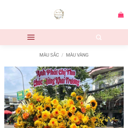
Bỏ
qua
nội
dung
MÀU SẮC
/
MÀU VÀNG