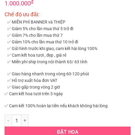
₫
1.000.000
Chế độ ưu đãi:
✅ MIỄN PHÍ BANNER và THIỆP
✅ Giảm 5% cho lần mua thứ 5 trở đi
✅ Giảm 7% cho lần mua thứ 7
✅ Giảm 10% cho lần mua thứ 10 trở đi
✅ Gửi hình trước khi giao, cam kết hài lòng 100%
✅ Cam kết hoa tươi , đẹp , giá rẻ
✅ Miễn phí ship trong nội thành 63/ 63 tỉnh
✅ Giao hàng nhanh trong vòng 60-120 phút
✅ Hỗ trợ xuất hóa đơn VAT
✅ Giao gấp trong vòng 2 giờ
✅ Cam kết hoa tươi trên 3 ngày
✅ Cam kết 100% hoàn lại tiền nếu khách không hài lòng
HOA KHAI TRƯƠNG ĐẸP- ĐẶT HOA KHAI TRƯƠNG ĐẸP THỦ ĐỨC (HKT-
ĐẶT HOA