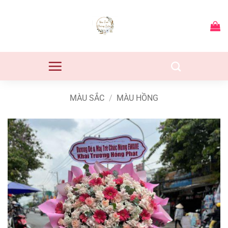
Bỏ
qua
nội
dung
MÀU SẮC
/
MÀU HỒNG