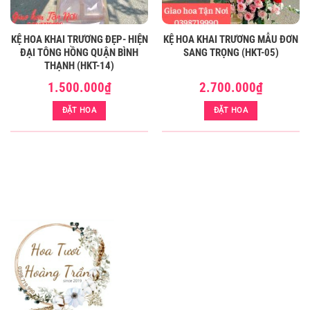
KỆ HOA KHAI TRƯƠNG ĐẸP- HIỆN
KỆ HOA KHAI TRƯƠNG MẪU ĐƠN
ĐẠI TÔNG HỒNG QUẬN BÌNH
SANG TRỌNG (HKT-05)
THẠNH (HKT-14)
1.500.000
₫
2.700.000
₫
ĐẶT HOA
ĐẶT HOA
HOA KHAI TRƯƠNG ĐẸP- ĐẶT HOA KHAI TRƯƠNG ĐẸP THỦ ĐỨC (HKT-44)