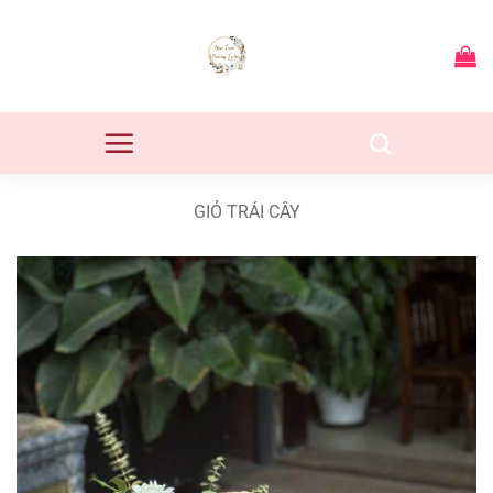
Bỏ
qua
nội
dung
GIỎ TRÁI CÂY