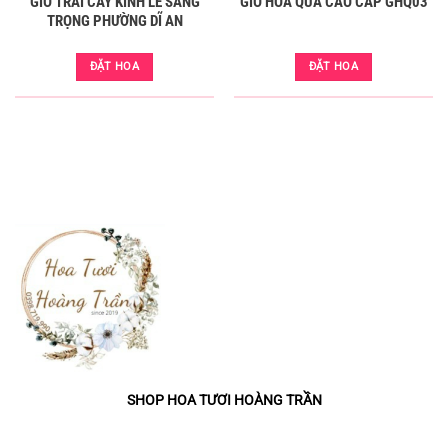
GIỎ TRÁI CÂY KÍNH LỄ SANG
GIỎ HOA QUẢ CAO CẤP GHQ03
TRỌNG PHƯỜNG DĨ AN
ĐẶT HOA
ĐẶT HOA
GTC 32
SHOP HOA TƯƠI HOÀNG TRẦN