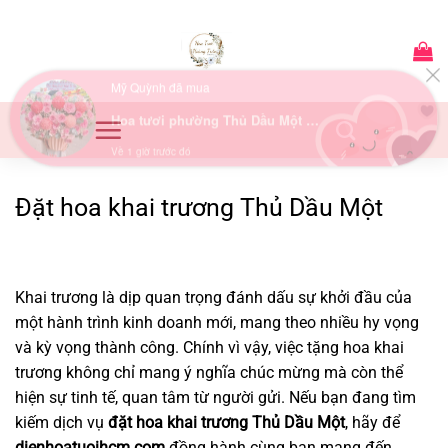
Bỏ
Mỹ Quỳnh đã mua
qua
Hoa tươi phường Thủ Dầu Một Bình Dương
nội
dung
Về 1 giờ trước đó
Đặt hoa khai trương Thủ Dầu Một
Khai trương là dịp quan trọng đánh dấu sự khởi đầu của
một hành trình kinh doanh mới, mang theo nhiều hy vọng
và kỳ vọng thành công. Chính vì vậy, việc tặng hoa khai
trương không chỉ mang ý nghĩa chúc mừng mà còn thể
hiện sự tinh tế, quan tâm từ người gửi. Nếu bạn đang tìm
kiếm dịch vụ
đặt hoa khai trương Thủ Dầu Một
, hãy để
dienhoatuoihcm.com
đồng hành cùng bạn mang đến