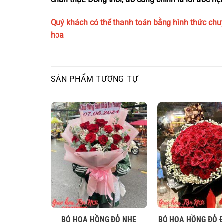
Quý khách có thể thanh toán bằng hình thức chu
hoa
SẢN PHẨM TƯƠNG TỰ
UẬN 1- GIAO
BÓ HOA HỒNG ĐỎ NHẸ
BÓ HOA HỒNG ĐỎ 