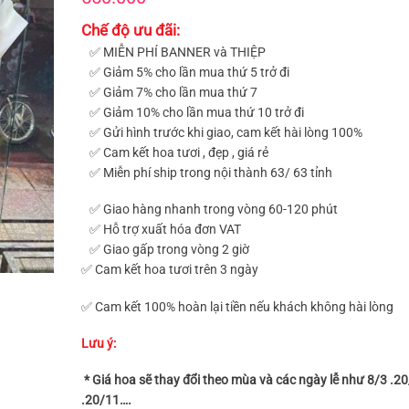
Chế độ ưu đãi:
✅ MIỄN PHÍ BANNER và THIỆP
✅ Giảm 5% cho lần mua thứ 5 trở đi
✅ Giảm 7% cho lần mua thứ 7
✅ Giảm 10% cho lần mua thứ 10 trở đi
✅ Gửi hình trước khi giao, cam kết hài lòng 100%
✅ Cam kết hoa tươi , đẹp , giá rẻ
✅ Miễn phí ship trong nội thành 63/ 63 tỉnh
✅ Giao hàng nhanh trong vòng 60-120 phút
✅ Hỗ trợ xuất hóa đơn VAT
✅ Giao gấp trong vòng 2 giờ
✅ Cam kết hoa tươi trên 3 ngày
✅ Cam kết 100% hoàn lại tiền nếu khách không hài lòng
Lưu ý:
* Giá hoa sẽ thay đổi theo mùa và các ngày lễ như 8/3 .2
.20/11….