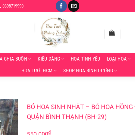
0398719990
A CHIA BUỒN
KIỂU DÁNG
HOA TÌNH YÊU
LOẠI HOA
HOA TƯƠI HCM
SHOP HOA BÌNH DƯƠNG
BÓ HOA SINH NHẬT - BÓ HOA HỒNG ĐỎ QUẬN BÌNH THẠNH (BH-29)
BÓ HOA SINH NHẬT – BÓ HOA HỒNG
QUẬN BÌNH THẠNH (BH-29)
₫
550.000