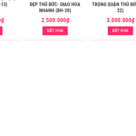
-13)
ĐẸP THỦ ĐỨC- GIAO HOA
TRỌNG QUẬN THỦ ĐỨ
NHANH (BH-20)
22)
0
₫
2.500.000
₫
3.000.000
₫
ĐẶT HOA
ĐẶT HOA