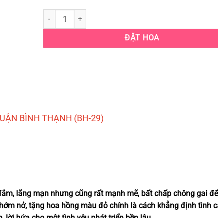
BÓ HOA SINH NHẬT - BÓ HOA HỒNG ĐỎ QUẬN BÌNH THẠN
ĐẶT HOA
UẬN BÌNH THẠNH (BH-29)
đắm, lãng mạn nhưng cũng rất mạnh mẽ, bất chấp chông gai đ
chớm nở, tặng hoa hồng màu đỏ chính là cách khẳng định tình 
, lời hứa cho một tình yêu phát triển bền lâu.