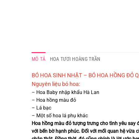
MÔ TẢ
HOA TƯƠI HOÀNG TRẦN
BÓ HOA SINH NHẬT – BÓ HOA HỒNG ĐỎ Q
Nguyên liệu bó h
oa:
– Hoa Baby nhập khẩu Hà Lan
– Hoa hồng màu đỏ
– Lá bạc
– Một số hoa lá phụ khác
Hoa hồng màu đỏ tượng trưng cho tình yêu say 
với bến bờ hạnh phúc. Đối với mối quan hệ vừa 
chân thật. Đồng thời, đó cũng chính là lời ước hẹn