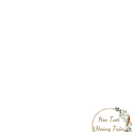
BÓ HOA SINH NHẬT - BÓ HOA HỒNG ĐỎ QUẬN BÌNH THẠNH (BH-29)