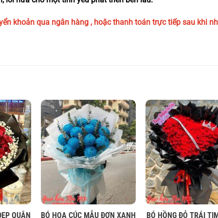
yển khoản qua ngân hàng , hoặc thanh toán trực tiếp sau khi n
ĐẸP QUẬN
BÓ HOA CÚC MẪU ĐƠN XANH
BÓ HỒNG ĐỎ TRÁI TI