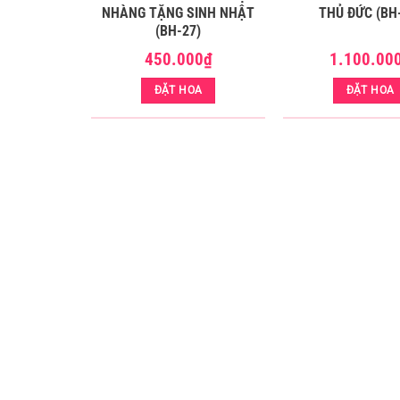
 (BH-07)
NHÀNG TẶNG SINH NHẬT
THỦ ĐỨC (BH
(BH-27)
00
₫
450.000
₫
1.100.00
OA
ĐẶT HOA
ĐẶT HOA