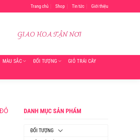
Trang chủ
Shop
Tin tức
Giới thiệu
GIAO HOA TẬN NƠI
Mỹ Hạnh đã mua
Hoa tươi phường Phú Lợi Bình Dương
Về 5 giờ trước đó
MÀU SẮC
ĐỐI TƯỢNG
GIỎ TRÁI CÂY
 ĐỎ
DANH MỤC SẢN PHẨM
ĐỐI TƯỢNG