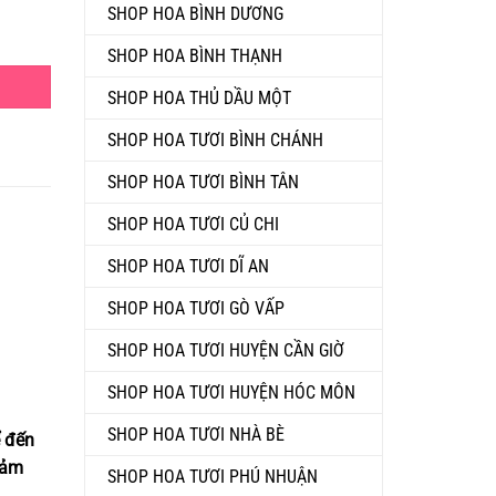
SHOP HOA BÌNH DƯƠNG
H (BH-29) số lượng
SHOP HOA BÌNH THẠNH
SHOP HOA THỦ DẦU MỘT
SHOP HOA TƯƠI BÌNH CHÁNH
SHOP HOA TƯƠI BÌNH TÂN
SHOP HOA TƯƠI CỦ CHI
SHOP HOA TƯƠI DĨ AN
SHOP HOA TƯƠI GÒ VẤP
SHOP HOA TƯƠI HUYỆN CẦN GIỜ
SHOP HOA TƯƠI HUYỆN HÓC MÔN
SHOP HOA TƯƠI NHÀ BÈ
ể đến
cảm
SHOP HOA TƯƠI PHÚ NHUẬN